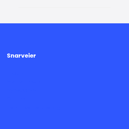
Snarveier
Logg inn
Medlemskap
Nyhetsarkiv
Om oss
Personvernerklæring