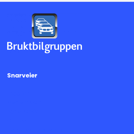
Snarveier
Logg inn
Medlemskap
Nyhetsarkiv
Om oss
Personvernerklæring